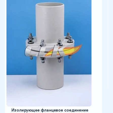
Пожарны
Цена 
ирующее фланцевое соединение