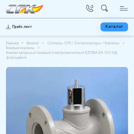
Каталог
Прайс лист
Главная
Каталог
Системы СГК / Сигнализаторы / Клапаны
Газовые клапаны
Клапан запорный газовый электромагнитный КЗГЭМ DN 100 НД
фланцевый